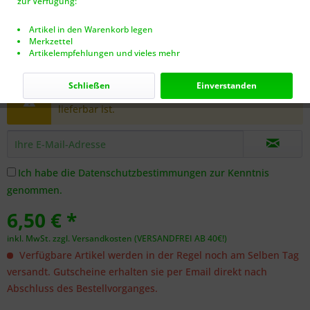
zur Verfügung:
Artikel in den Warenkorb legen
Merkzettel
Artikelempfehlungen und vieles mehr
Dieser Artikel steht derzeit nicht zur Verfügung!
Schließen
Einverstanden
Benachrichtigen Sie mich, sobald der Artikel
lieferbar ist.
Ich habe die
Datenschutzbestimmungen
zur Kenntnis
genommen.
6,50 € *
inkl. MwSt.
zzgl. Versandkosten (VERSANDFREI AB 40€!)
Verfügbare Artikel werden in der Regel noch am Selben Tag
versandt. Gutscheine erhalten sie per Email direkt nach
Abschluss des Bestellvorganges.