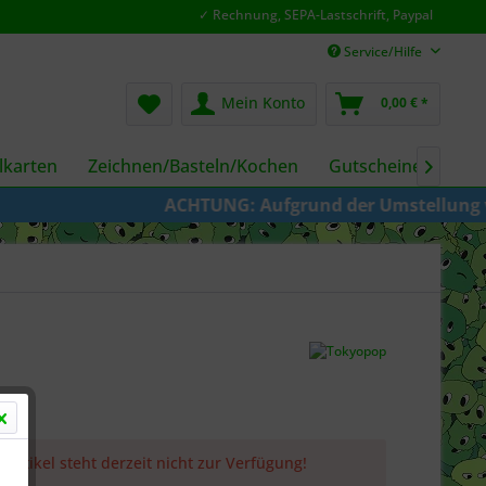
✓ Rechnung, SEPA-Lastschrift, Paypal
Service/Hilfe
Mein Konto
0,00 € *
karten
Zeichnen/Basteln/Kochen
Gutscheine
Fil

ACHTUNG: Aufgrund der Umstellung von KAZE
 Artikel steht derzeit nicht zur Verfügung!