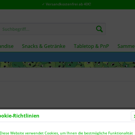
✓ Versandkostenfrei ab 40€!
ndise
Snacks & Getränke
Tabletop & PnP
Sammel
ookie-Richtlinien
Dieser
Diese Website verwendet Cookies, um Ihnen die bestmögliche Funktionalität