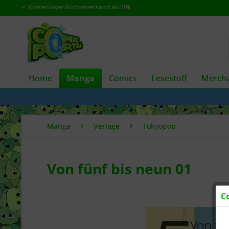
✓ Kostenloser Bücherversand ab 10€
Home
Manga
Comics
Lesestoff
Mercha
Manga
Verlage
Tokyopop
Von fünf bis neun 01
C