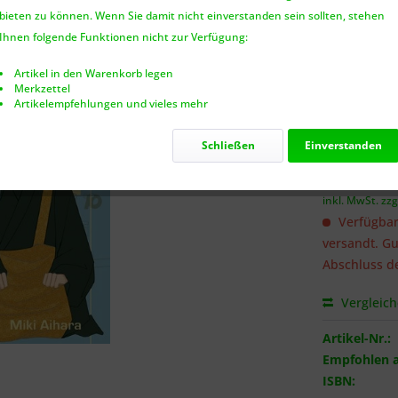
bieten zu können. Wenn Sie damit nicht einverstanden sein sollten, stehen
Benach
Ihnen folgende Funktionen nicht zur Verfügung:
Artikel in den Warenkorb legen
Merkzettel
Artikelempfehlungen und vieles mehr
Ich habe 
genommen.
Schließen
Einverstanden
6,95 €
inkl. MwSt.
zzg
Verfügbar
versandt. Gu
Abschluss de
Vergleic
Artikel-Nr.:
Empfohlen a
ISBN: