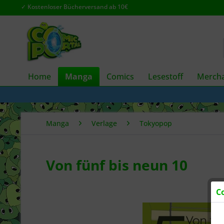
✓ Kostenloser Bücherversand ab 10€
Home
Manga
Comics
Lesestoff
Mercha
Manga
Verlage
Tokyopop
Von fünf bis neun 10
C