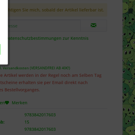
richtigen Sie mich, sobald der Artikel lieferbar ist.
die
Datenschutzbestimmungen
zur Kenntnis
 *
l. Versandkosten (VERSANDFREI AB 40€!)
e Artikel werden in der Regel noch am Selben Tag
tscheine erhalten sie per Email direkt nach
s Bestellvorganges.
hen
Merken
9783842017603
b:
15
9783842017603