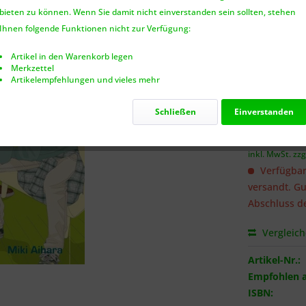
bieten zu können. Wenn Sie damit nicht einverstanden sein sollten, stehen
Benach
Ihnen folgende Funktionen nicht zur Verfügung:
Artikel in den Warenkorb legen
Merkzettel
Artikelempfehlungen und vieles mehr
Ich habe 
genommen.
Schließen
Einverstanden
6,95 €
inkl. MwSt.
zzg
Verfügbar
versandt. Gu
Abschluss de
Vergleic
Artikel-Nr.:
Empfohlen a
ISBN: