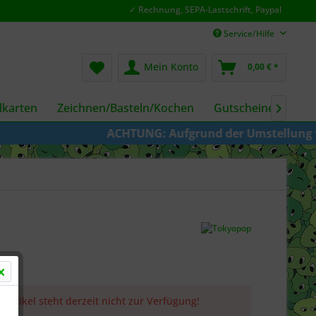
✓ Rechnung, SEPA-Lastschrift, Paypal
Service/Hilfe
Mein Konto
0,00 € *
karten
Zeichnen/Basteln/Kochen
Gutscheine
Fil

ACHTUNG: Aufgrund der Umstellung von KAZ
 Artikel steht derzeit nicht zur Verfügung!