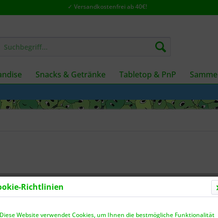
✓ Versandkostenfrei ab 40€!
ndise
Snacks & Getränke
Tabletop & PnP
Sammel
ookie-Richtlinien
Dieser
Diese Website verwendet Cookies, um Ihnen die bestmögliche Funktionalität