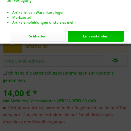
zur Verfügung:
Artikel in den Warenkorb legen
Merkzettel
Artikelempfehlungen und vieles mehr
Dieser Artikel steht derzeit nicht zur Verfügung!
Schließen
Einverstanden
Benachrichtigen Sie mich, sobald der Artikel
lieferbar ist.
Ich habe die
Datenschutzbestimmungen
zur Kenntnis
genommen.
14,00 € *
inkl. MwSt.
zzgl. Versandkosten (VERSANDFREI AB 40€!)
Verfügbare Artikel werden in der Regel noch am Selben Tag
versandt. Gutscheine erhalten sie per Email direkt nach
Abschluss des Bestellvorganges.