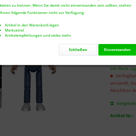
bieten zu können. Wenn Sie damit nicht einverstanden sein sollten, stehen
Benach
Ihnen folgende Funktionen nicht zur Verfügung:
Artikel in den Warenkorb legen
Merkzettel
Artikelempfehlungen und vieles mehr
Ich habe 
genommen.
Schließen
Einverstanden
19,99 
inkl. MwSt.
zzg
Verfügbar
versandt. Gu
Abschluss de
Vergleic
Artikel-Nr.: