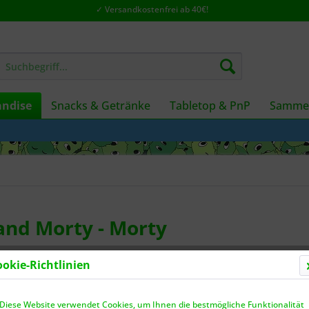
✓ Versandkostenfrei ab 40€!
ndise
Snacks & Getränke
Tabletop & PnP
Sammel
 and Morty - Morty
ookie-Richtlinien
Dieser
Diese Website verwendet Cookies, um Ihnen die bestmögliche Funktionalität