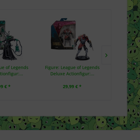
gue of Legends
Figure: League of Legends
Figure: W
ionfigur:...
Deluxe Actionfigur:...
Actionfigur
99 € *
29,99 € *
39