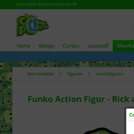
✓ Kostenloser Bücherversand ab 10€
Home
Manga
Comics
Lesestoff
Mercha
Merchandise
Figuren
Actionfiguren
Funko Action Figur - Rick
C