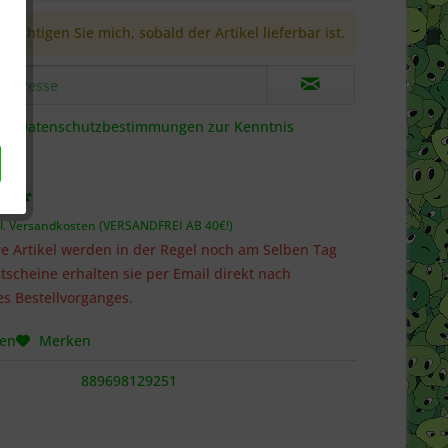
richtigen Sie mich, sobald der Artikel lieferbar ist.
die
Datenschutzbestimmungen
zur Kenntnis
€ *
l. Versandkosten (VERSANDFREI AB 40€!)
e Artikel werden in der Regel noch am Selben Tag
tscheine erhalten sie per Email direkt nach
s Bestellvorganges.
hen
Merken
889698129251