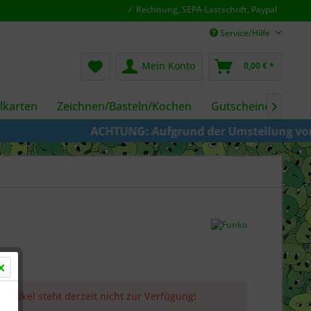
✓ Rechnung, SEPA-Lastschrift, Paypal
Service/Hilfe
Mein Konto
0,00 € *
karten
Zeichnen/Basteln/Kochen
Gutscheine
Fil

ACHTUNG: Aufgrund der Umstellung von KAZE 
 Artikel steht derzeit nicht zur Verfügung!