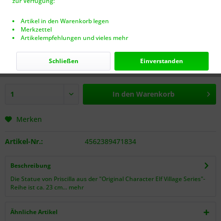
zur Verfügung:
Artikel in den Warenkorb legen
Merkzettel
389,99 € *
Artikelempfehlungen und vieles mehr
inkl. MwSt.
zzgl. Versandkosten (VERSANDFREI AB 40€!)
Schließen
Einverstanden
Nur noch 1 Stück auf Lager.
In den
Warenkorb
Merken
Artikel-Nr.:
4562389471834
Beschreibung
Die Statue von Priscilla aus der "Original Character Elf Village Series"-
Reihe ist ca. 23 cm...
mehr
Ähnliche Artikel