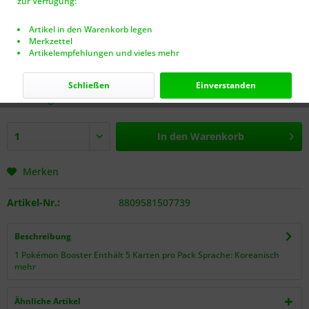
zur Verfügung:
Artikel in den Warenkorb legen
Merkzettel
Artikelempfehlungen und vieles mehr
3,00 € *
inkl. MwSt.
zzgl. Versandkosten (VERSANDFREI AB 40€!)
Schließen
Einverstanden
Auf Lager.
In den
Warenkorb
Merken
Artikel-Nr.:
8809581507739
Beschreibung
1 Pokémon Booster Enthält 5 Karten pro Pack Sprache: Koreanisch
mehr
Ähnliche Artikel