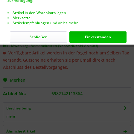
zur Verfügung:
Artikel in den Warenkorb legen
Merkzettel
Artikelempfehlungen und vieles mehr
Dieser Artikel steht derzeit nicht zur Verfügung!
5,00 € *
Schließen
Einverstanden
inkl. MwSt.
zzgl. Versandkosten (VERSANDFREI AB 40€!)
Verfügbare Artikel werden in der Regel noch am Selben Tag
versandt. Gutscheine erhalten sie per Email direkt nach
Abschluss des Bestellvorganges.
Merken
Artikel-Nr.:
6982142113364
Beschreibung
mehr
Ähnliche Artikel