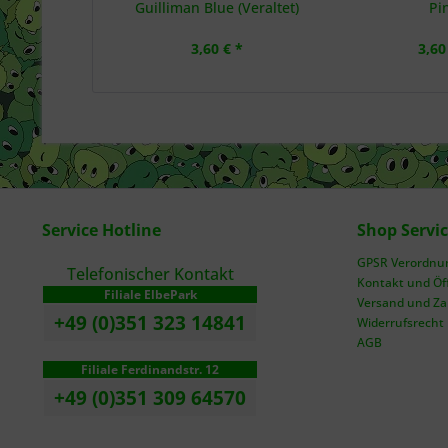
Guilliman Blue (Veraltet)
Pi
3,60 € *
3,60
Service Hotline
Shop Servi
GPSR Verordnung
Telefonischer Kontakt
Kontakt und Öf
Filiale ElbePark
Versand und Z
+49 (0)351 323 14841
Widerrufsrecht
AGB
Filiale Ferdinandstr. 12
+49 (0)351 309 64570