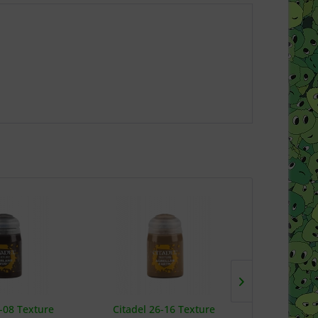
6-08 Texture
Citadel 26-16 Texture
Citadel 23-