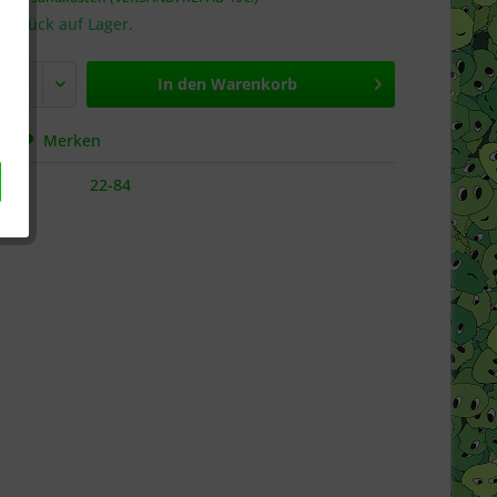
 Stück auf Lager.
In den
Warenkorb
hen
Merken
22-84