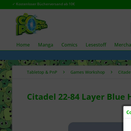
✓ Kostenloser Bücherversand ab 10€
Home
Manga
Comics
Lesestoff
Mercha
Tabletop & PnP
Games Workshop
Citade
Citadel 22-84 Layer Blue 
C