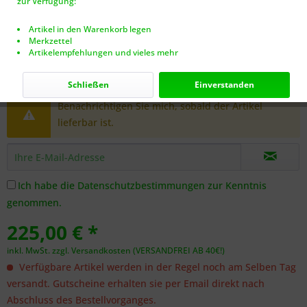
zur Verfügung:
Artikel in den Warenkorb legen
Merkzettel
Artikelempfehlungen und vieles mehr
Dieser Artikel steht derzeit nicht zur Verfügung!
Schließen
Einverstanden
Benachrichtigen Sie mich, sobald der Artikel
lieferbar ist.
Ich habe die
Datenschutzbestimmungen
zur Kenntnis
genommen.
225,00 € *
inkl. MwSt.
zzgl. Versandkosten (VERSANDFREI AB 40€!)
Verfügbare Artikel werden in der Regel noch am Selben Tag
versandt. Gutscheine erhalten sie per Email direkt nach
Abschluss des Bestellvorganges.