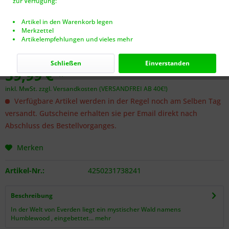
zur Verfügung:
Artikel in den Warenkorb legen
Merkzettel
Artikelempfehlungen und vieles mehr
Dieser Artikel steht derzeit nicht zur Verfügung!
Schließen
Einverstanden
59,99 € *
inkl. MwSt.
zzgl. Versandkosten (VERSANDFREI AB 40€!)
Verfügbare Artikel werden in der Regel noch am Selben Tag
versandt. Gutscheine erhalten sie per Email direkt nach
Abschluss des Bestellvorganges.
Merken
Artikel-Nr.:
4250231738241
Beschreibung
In der Welt von Everden liegt ein mystischer Wald namens
Humblewood , eingebettet...
mehr