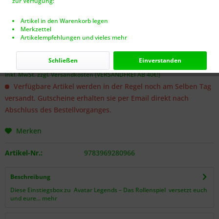
zur Verfügung:
Artikel in den Warenkorb legen
Merkzettel
Artikelempfehlungen und vieles mehr
Dieser Artikel steht derzeit nicht zur Verfügung!
24,99 € *
Schließen
Einverstanden
inkl. MwSt.
zzgl. Versandkosten (VERSANDFREI AB 40€!)
Verfügbare Artikel werden in der Regel noch am Selben Tag
versandt. Gutscheine erhalten sie per Email direkt nach
Abschluss des Bestellvorganges.
Merken
Artikel-Nr.:
9783969280966
Beschreibung
Diese Einstiegsbox zu Avatar Legends – Das Rollenspiel versetzt euch
und eure...
mehr