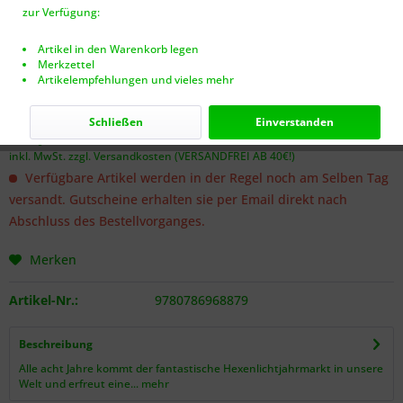
zur Verfügung:
Artikel in den Warenkorb legen
Merkzettel
Artikelempfehlungen und vieles mehr
Dieser Artikel steht derzeit nicht zur Verfügung!
Schließen
Einverstanden
39,99 € *
inkl. MwSt.
zzgl. Versandkosten (VERSANDFREI AB 40€!)
Verfügbare Artikel werden in der Regel noch am Selben Tag
versandt. Gutscheine erhalten sie per Email direkt nach
Abschluss des Bestellvorganges.
Merken
Artikel-Nr.:
9780786968879
Beschreibung
Alle acht Jahre kommt der fantastische Hexenlichtjahrmarkt in unsere
Welt und erfreut eine...
mehr