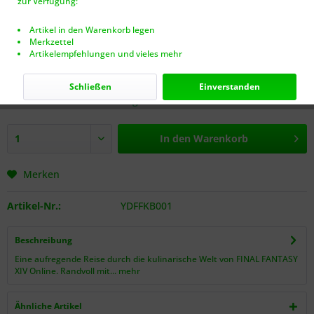
zur Verfügung:
Artikel in den Warenkorb legen
Merkzettel
Artikelempfehlungen und vieles mehr
30,00 € *
inkl. MwSt.
zzgl. Versandkosten (VERSANDFREI AB 40€!)
Schließen
Einverstanden
Nur noch 2 Stück auf Lager.
In den
Warenkorb
Merken
Artikel-Nr.:
YDFFKB001
Beschreibung
Eine aufregende Reise durch die kulinarische Welt von FINAL FANTASY
XIV Online. Randvoll mit...
mehr
Ähnliche Artikel