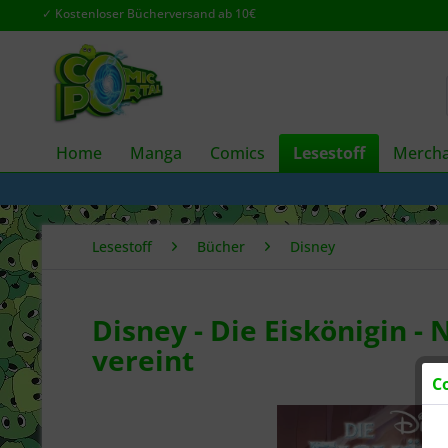
✓ Kostenloser Bücherversand ab 10€
Home
Manga
Comics
Lesestoff
Mercha
Lesestoff
Bücher
Disney
Disney - Die Eiskönigin -
vereint
C