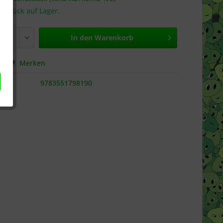
 Stück auf Lager.
In den
Warenkorb
hen
Merken
9783551798190