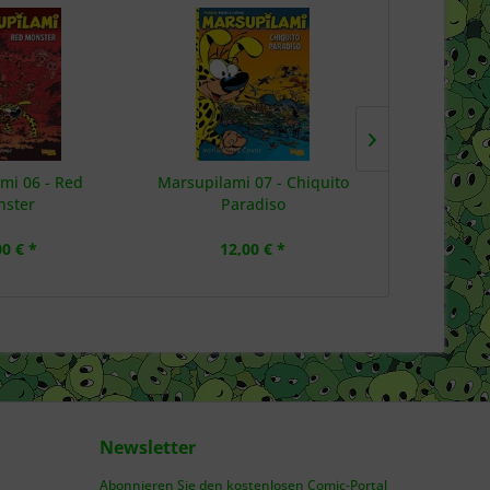
mi 06 - Red
Marsupilami 07 - Chiquito
LEGO NINJ
ster
Paradiso
und die
00 € *
12,00 € *
7,
Newsletter
Abonnieren Sie den kostenlosen Comic-Portal