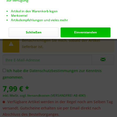
zur Verfügung:
Artikel in den Warenkorb legen
Merkzettel
Artikelempfehlungen und vieles mehr
Dieser Artikel steht derzeit nicht zur Verfügung!
Schließen
Einverstanden
Benachrichtigen Sie mich, sobald der Artikel
lieferbar ist.
Ich habe die
Datenschutzbestimmungen
zur Kenntnis
genommen.
7,99 € *
inkl. MwSt.
zzgl. Versandkosten (VERSANDFREI AB 40€!)
Verfügbare Artikel werden in der Regel noch am Selben Tag
versandt. Gutscheine erhalten sie per Email direkt nach
Abschluss des Bestellvorganges.