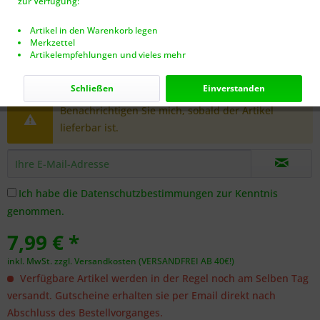
zur Verfügung:
Artikel in den Warenkorb legen
Merkzettel
Artikelempfehlungen und vieles mehr
Dieser Artikel steht derzeit nicht zur Verfügung!
Schließen
Einverstanden
Benachrichtigen Sie mich, sobald der Artikel
lieferbar ist.
Ich habe die
Datenschutzbestimmungen
zur Kenntnis
genommen.
7,99 € *
inkl. MwSt.
zzgl. Versandkosten (VERSANDFREI AB 40€!)
Verfügbare Artikel werden in der Regel noch am Selben Tag
versandt. Gutscheine erhalten sie per Email direkt nach
Abschluss des Bestellvorganges.