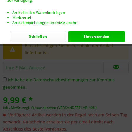
zur Verfügung:
Artikel in den Warenkorb legen
Merkzettel
Artikelempfehlungen und vieles mehr
Dieser Artikel steht derzeit nicht zur Verfügung!
Schließen
Einverstanden
Benachrichtigen Sie mich, sobald der Artikel
lieferbar ist.
Ich habe die
Datenschutzbestimmungen
zur Kenntnis
genommen.
9,99 € *
inkl. MwSt.
zzgl. Versandkosten (VERSANDFREI AB 40€!)
Verfügbare Artikel werden in der Regel noch am Selben Tag
versandt. Gutscheine erhalten sie per Email direkt nach
Abschluss des Bestellvorganges.