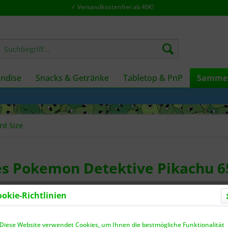
✓ Versandkostenfrei ab 40€!
ndise
Snacks & Getränke
Tabletop & PnP
Sammel
rd Size
es Pokemon Detektive Pikachu 6
ookie-Richtlinien
Dieser
Diese Website verwendet Cookies, um Ihnen die bestmögliche Funktionalität