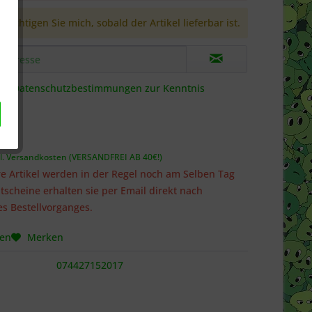
richtigen Sie mich, sobald der Artikel lieferbar ist.
die
Datenschutzbestimmungen
zur Kenntnis
 *
l. Versandkosten (VERSANDFREI AB 40€!)
e Artikel werden in der Regel noch am Selben Tag
tscheine erhalten sie per Email direkt nach
s Bestellvorganges.
hen
Merken
074427152017