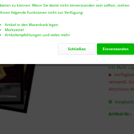
bieten zu können. Wenn Sie damit nicht einverstanden sein sollten, stehen
Benach
Ihnen folgende Funktionen nicht zur Verfügung:
Artikel in den Warenkorb legen
Merkzettel
Artikelempfehlungen und vieles mehr
Ich habe 
genommen.
Schließen
Einverstanden
8,99 €
inkl. MwSt.
zzg
Verfügbar
versandt. Gu
Abschluss de
Vergleic
Artikel-Nr.: