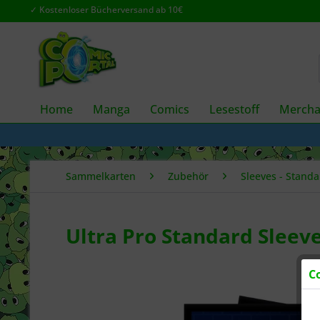
✓ Kostenloser Bücherversand ab 10€
Home
Manga
Comics
Lesestoff
Mercha
Sammelkarten
Zubehör
Sleeves - Standa
Ultra Pro Standard Sleev
C