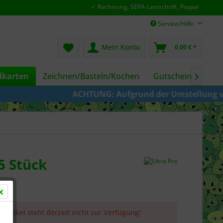
✓ Rechnung, SEPA-Lastschrift, Paypal
Service/Hilfe
Mein Konto
0,00 € *
karten
Zeichnen/Basteln/Kochen
Gutscheine
Fil

ACHTUNG: Aufgrund der Umstellung von KAZE
5 Stück
 Artikel steht derzeit nicht zur Verfügung!