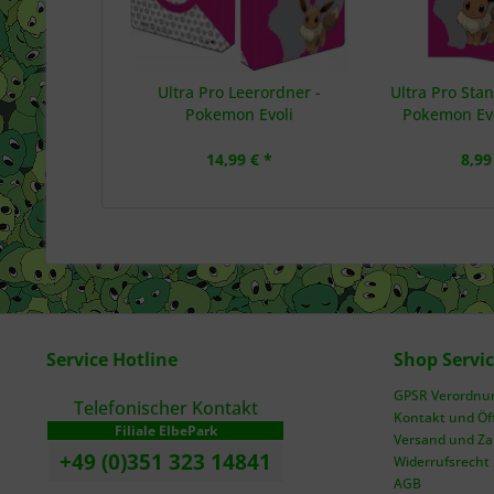
Ultra Pro Leerordner -
Ultra Pro Sta
Pokemon Evoli
Pokemon Evo
14,99 € *
8,99
Service Hotline
Shop Servi
GPSR Verordnung
Telefonischer Kontakt
Kontakt und Öf
Filiale ElbePark
Versand und Z
+49 (0)351 323 14841
Widerrufsrecht
AGB