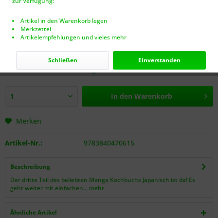
zur Verfügung:
Artikel in den Warenkorb legen
Merkzettel
Artikelempfehlungen und vieles mehr
19,99 € *
inkl. MwSt.
zzgl. Versandkosten (VERSANDFREI AB 40€!)
Schließen
Einverstanden
Nur noch 2 Stück auf Lager.
In den
Warenkorb
Merken
Artikel-Nr.:
9783840470615
Beschreibung
Der dritte Teil des beliebten Manga Kochbuchs Japanisch ist da! Es
geht weiter mit einfachen...
mehr
Ähnliche Artikel