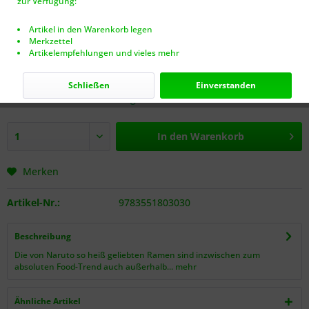
zur Verfügung:
Artikel in den Warenkorb legen
Merkzettel
Artikelempfehlungen und vieles mehr
29,00 € *
inkl. MwSt.
zzgl. Versandkosten (VERSANDFREI AB 40€!)
Schließen
Einverstanden
Nur noch 2 Stück auf Lager.
In den
Warenkorb
Merken
Artikel-Nr.:
9783551803030
Beschreibung
Die von Naruto so heiß geliebten Ramen sind inzwischen zum
absoluten Food-Trend auch außerhalb...
mehr
Ähnliche Artikel